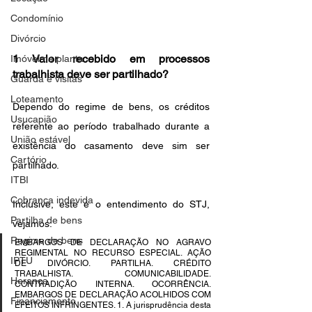
Condomínio
Divórcio
1 Valor recebido em processos 
Imóvel na planta
trabalhista deve ser partilhado?
Guarda e visitas
Loteamento
Dependo do regime de bens, os créditos 
Usucapião
referente ao período trabalhado durante a 
União estável
existência do casamento deve sim ser 
Cartório
partilhado. 
ITBI
Cobrança indevida
Inclusive, este é o entendimento do STJ, 
Partilha de bens
vejamos:
Regime de bens
EMBARGOS DE DECLARAÇÃO NO AGRAVO 
REGIMENTAL NO RECURSO ESPECIAL. AÇÃO 
IPTU
DE DIVÓRCIO. PARTILHA. CRÉDITO 
TRABALHISTA. COMUNICABILIDADE. 
Herança
CONTRADIÇÃO INTERNA. OCORRÊNCIA. 
EMBARGOS DE DECLARAÇÃO ACOLHIDOS COM 
Financiamento
EFEITOS INFRINGENTES. 1. A jurisprudência desta 