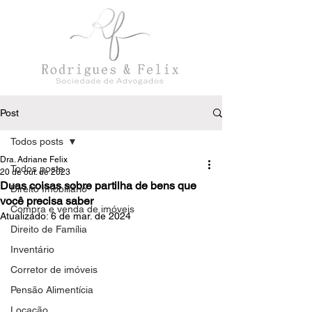
Post
Todos posts
Dra. Adriane Felix
Todos posts
20 de out. de 2023
Duas coisas sobre partilha de bens que
Direito Imobiliário
você precisa saber
Compra e venda de imóveis
Atualizado:
6 de mar. de 2024
Direito de Família
Inventário
Corretor de imóveis
Pensão Alimentícia
Locação