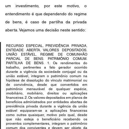
um investimento, por este motivo, o 
entendimento é que dependendo do regime 
de bens, é caso de partilha da privada 
aberta. Vejamos uma decisão neste sentido:
RECURSO ESPECIAL. PREVIDÊNCIA PRIVADA. 
ENTIDADE ABERTA. VALORES DEPOSITADOS. 
UNIÃO ESTÁVEL. REGIME DE COMUNHÃO 
PARCIAL DE BENS. PATRIMÔNIO COMUM. 
PARTILHA DE BENS. 1. Os rendimentos do 
trabalho, pertinentes a fato gerador ocorrido 
durante a vigência da sociedade conjugal ou da 
união estável, integram o patrimônio comum na 
hipótese de dissolução do vínculo matrimonial ou 
de convivência, desde que convertidos em 
patrimônio mensurável de qualquer espécie, 
imobiliário, mobiliário, direitos ou aplicações 
financeiras. 2. Os valores depositados em planos de 
benefícios administrados por entidades abertas de 
previdência privada durante a vigência da união 
estável equiparam-se a aplicações financeiras 
como outras quaisquer, motivo pelo qual, desde 
que não esteja o beneficiário recebendo os 
proventos complementares, integram o patrimônio 
comum dos conviventes e devem ser objeto da 