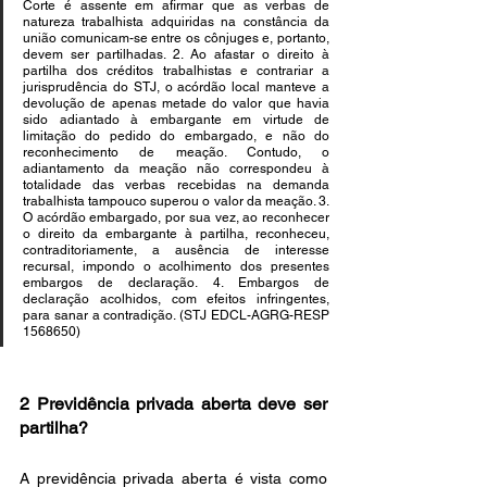
Corte é assente em afirmar que as verbas de 
natureza trabalhista adquiridas na constância da 
união comunicam-se entre os cônjuges e, portanto, 
devem ser partilhadas. 2. Ao afastar o direito à 
partilha dos créditos trabalhistas e contrariar a 
jurisprudência do STJ, o acórdão local manteve a 
devolução de apenas metade do valor que havia 
sido adiantado à embargante em virtude de 
limitação do pedido do embargado, e não do 
reconhecimento de meação. Contudo, o 
adiantamento da meação não correspondeu à 
totalidade das verbas recebidas na demanda 
trabalhista tampouco superou o valor da meação. 3. 
O acórdão embargado, por sua vez, ao reconhecer 
o direito da embargante à partilha, reconheceu, 
contraditoriamente, a ausência de interesse 
recursal, impondo o acolhimento dos presentes 
embargos de declaração. 4. Embargos de 
declaração acolhidos, com efeitos infringentes, 
para sanar a contradição. (STJ EDCL-AGRG-RESP 
1568650)
2 Previdência privada aberta deve ser 
partilha?
A previdência privada aberta é vista como 