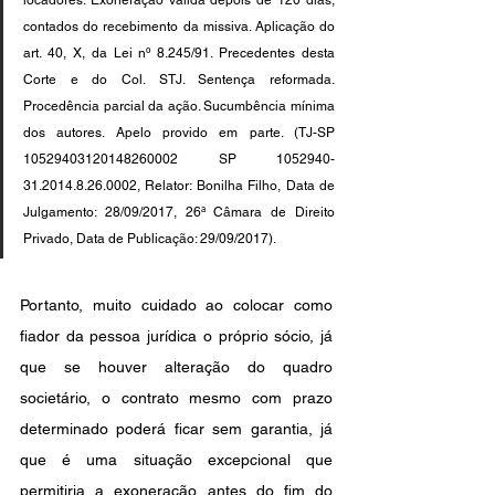
locadores. Exoneração válida depois de 120 dias, 
contados do recebimento da missiva. Aplicação do 
art. 40, X, da Lei nº 8.245/91. Precedentes desta 
Corte e do Col. STJ. Sentença reformada. 
Procedência parcial da ação. Sucumbência mínima 
dos autores. Apelo provido em parte. (TJ-SP 
10529403120148260002 SP 1052940-
31.2014.8.26.0002, Relator: Bonilha Filho, Data de 
Julgamento: 28/09/2017, 26ª Câmara de Direito 
Privado, Data de Publicação: 29/09/2017).
Portanto, muito cuidado ao colocar como 
fiador da pessoa jurídica o próprio sócio, já 
que se houver alteração do quadro 
societário, o contrato mesmo com prazo 
determinado poderá ficar sem garantia, já 
que é uma situação excepcional que 
permitiria a exoneração antes do fim do 