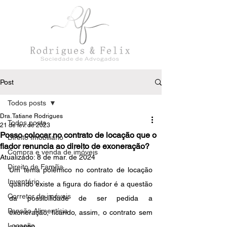
Post
Todos posts
Dra. Tatiane Rodrigues
Todos posts
21 de fev. de 2023
Posso colocar no contrato de locação que o
Direito Imobiliário
fiador renuncia ao direito de exoneração?
Compra e venda de imóveis
Atualizado:
8 de mar. de 2024
Direito de Família
Um tema polêmico no contrato de locação 
Inventário
quando existe a figura do fiador é a questão 
Corretor de imóveis
da possibilidade de ser pedida a 
Pensão Alimentícia
exoneração, ficando, assim, o contrato sem 
Locação
garantia.