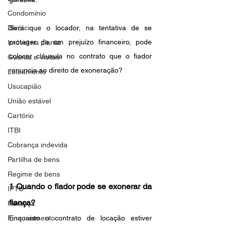
Condomínio
Divórcio
Será que o locador, na tentativa de se 
proteger de um prejuízo financeiro, pode 
Imóvel na planta
colocar cláusula no contrato que o fiador 
Guarda e visitas
renuncia ao direito de exoneração?
Loteamento
Usucapião
União estável
Cartório
ITBI
Cobrança indevida
Partilha de bens
Regime de bens
1 Quando o fiador pode se exonerar da 
IPTU
fiança?
Herança
Financiamento
Enquanto o contrato de locação estiver 