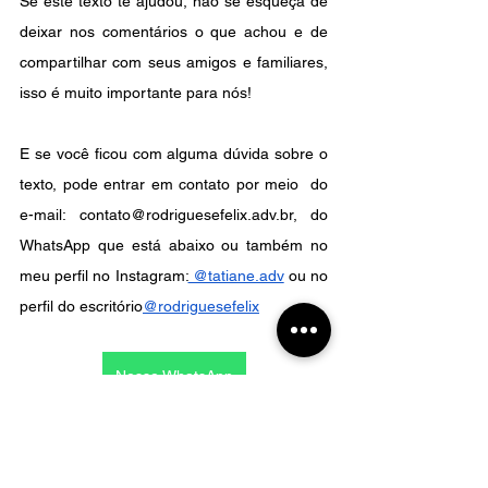
Se este texto te ajudou, não se esqueça de 
deixar nos comentários o que achou e de 
compartilhar com seus amigos e familiares, 
isso é muito importante para nós!
E se você ficou com alguma dúvida sobre o 
texto, pode entrar em contato por meio  do 
e-mail: contato@rodriguesefelix.adv.br, do 
WhatsApp que está abaixo ou também no 
meu perfil no Instagram:
 @tatiane.adv
 ou no 
perfil do escritório
@rodriguesefelix
Nosso WhatsApp
* Respondemos mensagens no WhatsApp, 
e-mail e Instagram em dias úteis durante o 