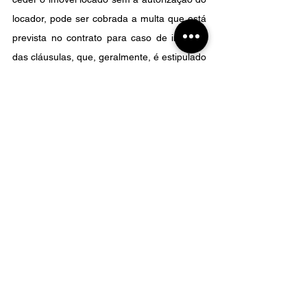
locador, pode ser cobrada a multa que está 
prevista no contrato para caso de infração 
das cláusulas, que, geralmente, é estipulado 
ao equivalente ao valor de três aluguéis.
Se este texto te ajudou, não se esqueça de 
deixar nos comentários o que achou e de 
compartilhar com seus amigos e familiares, 
isso é muito importante para nós!
E se você ficou com alguma dúvida sobre o 
texto, pode entrar em contato por meio  do 
e-mail: contato@rodriguesefelix.adv.br, do 
WhatsApp que está abaixo ou também no 
meu perfil no Instagram:
 @tatiane.adv
 ou no 