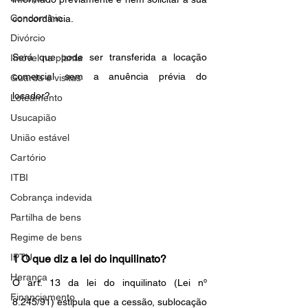
Condomínio
concordância.
Divórcio
Será que pode ser transferida a locação 
Imóvel na planta
comercial sem a anuência prévia do 
Guarda e visitas
locador?
Loteamento
Usucapião
União estável
Cartório
ITBI
Cobrança indevida
Partilha de bens
Regime de bens
IPTU
1 O que diz a lei do inquilinato?
Herança
O art. 13 da lei do inquilinato (Lei nº 
Financiamento
8.245/91) estipula que a cessão, sublocação 