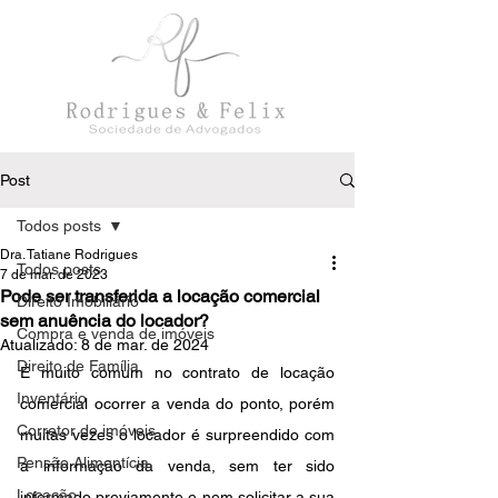
Post
Todos posts
Dra. Tatiane Rodrigues
Todos posts
7 de mar. de 2023
Pode ser transferida a locação comercial
Direito Imobiliário
sem anuência do locador?
Compra e venda de imóveis
Atualizado:
8 de mar. de 2024
Direito de Família
É muito comum no contrato de locação 
Inventário
comercial ocorrer a venda do ponto, porém 
Corretor de imóveis
muitas vezes o locador é surpreendido com 
Pensão Alimentícia
a informação da venda, sem ter sido 
Locação
informado previamente e nem solicitar a sua 