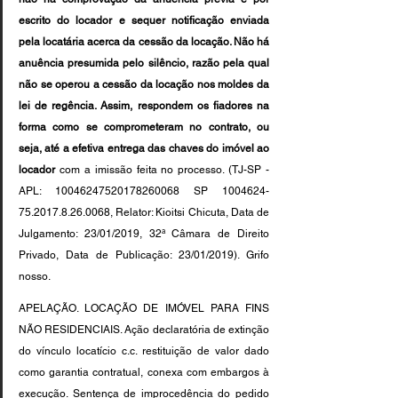
escrito do locador e sequer notificação enviada 
pela locatária acerca da cessão da locação. Não há 
anuência presumida pelo silêncio, razão pela qual 
não se operou a cessão da locação nos moldes da 
lei de regência. Assim, respondem os fiadores na 
forma como se comprometeram no contrato, ou 
seja, até a efetiva entrega das chaves do imóvel ao 
locador
 com a imissão feita no processo. (TJ-SP - 
APL: 10046247520178260068 SP 1004624-
75.2017.8.26.0068, Relator: Kioitsi Chicuta, Data de 
Julgamento: 23/01/2019, 32ª Câmara de Direito 
Privado, Data de Publicação: 23/01/2019). Grifo 
nosso.
APELAÇÃO. LOCAÇÃO DE IMÓVEL PARA FINS 
NÃO RESIDENCIAIS. Ação declaratória de extinção 
do vínculo locatício c.c. restituição de valor dado 
como garantia contratual, conexa com embargos à 
execução. Sentença de improcedência do pedido 