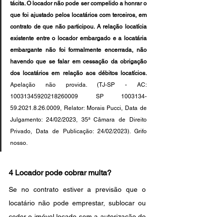
tácita. O locador não pode ser compelido a honrar o 
que foi ajustado pelos locatários com terceiros, em 
contrato de que não participou. A relação locatícia 
existente entre o locador embargado e a locatária 
embargante não foi formalmente encerrada, não 
havendo que se falar em cessação da obrigação 
dos locatários em relação aos débitos locatícios.
Apelação não provida. (TJ-SP - AC: 
10031345920218260009 SP 1003134-
59.2021.8.26.0009, Relator: Morais Pucci, Data de 
Julgamento: 24/02/2023, 35ª Câmara de Direito 
Privado, Data de Publicação: 24/02/2023). Grifo 
nosso.
4 Locador pode cobrar multa?
Se no contrato estiver a previsão que o 
locatário não pode emprestar, sublocar ou 
ceder o imóvel locado sem a autorização do 