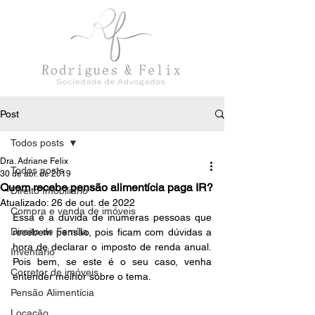
Post
Todos posts
Dra. Adriane Felix
Todos posts
30 de abr. de 2019
Quem recebe pensão alimentícia paga IR?
Direito Imobiliário
Atualizado:
26 de out. de 2022
Compra e venda de imóveis
Essa é a dúvida de inúmeras pessoas que 
Direito de Família
recebem pensão, pois ficam com dúvidas a 
hora de declarar o imposto de renda anual. 
Inventário
Pois bem, se este é o seu caso, venha 
Corretor de imóveis
entender melhor sobre o tema. 
Pensão Alimentícia
Locação