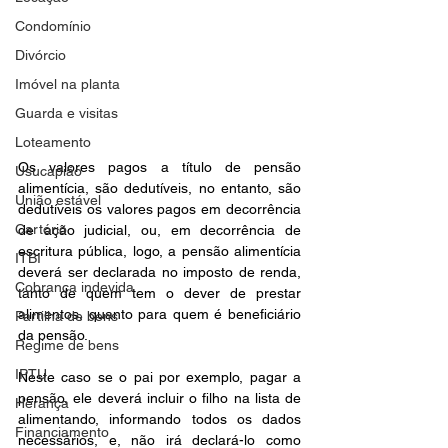
Condomínio
Divórcio
Imóvel na planta
Guarda e visitas
Loteamento
Os valores pagos a título de pensão 
Usucapião
alimentícia, são dedutíveis, no entanto, são 
União estável
dedutíveis os valores pagos em decorrência 
Cartório
de ação judicial, ou, em decorrência de 
escritura pública, logo, a pensão alimentícia 
ITBI
deverá ser declarada no imposto de renda, 
Cobrança indevida
tanto de quem tem o dever de prestar 
alimentos, quanto para quem é beneficiário 
Partilha de bens
da pensão.
Regime de bens
IPTU
Neste caso se o pai por exemplo, pagar a 
pensão, ele deverá incluir o filho na lista de 
Herança
alimentando, informando todos os dados 
Financiamento
necessários, e, não irá declará-lo como 