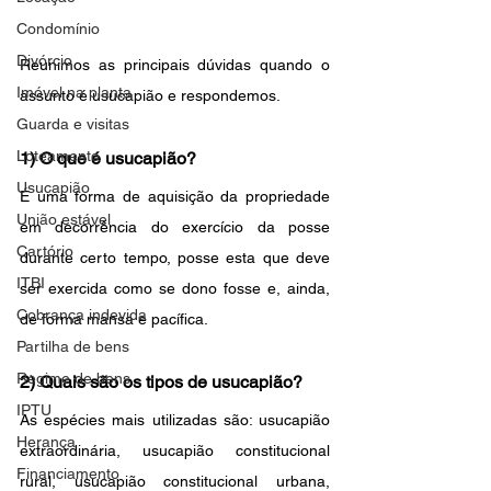
Condomínio
Divórcio
Reunimos as principais dúvidas quando o 
Imóvel na planta
assunto é usucapião e respondemos. 
Guarda e visitas
Loteamento
1) O que é usucapião?
Usucapião
É uma forma de aquisição da propriedade 
União estável
em decorrência do exercício da posse 
Cartório
durante certo tempo, posse esta que deve 
ITBI
ser exercida como se dono fosse e, ainda, 
Cobrança indevida
de forma mansa e pacífica.
Partilha de bens
Regime de bens
2) Quais são os tipos de usucapião?
IPTU
As espécies mais utilizadas são: usucapião 
Herança
extraordinária, usucapião constitucional 
Financiamento
rural, usucapião constitucional urbana, 