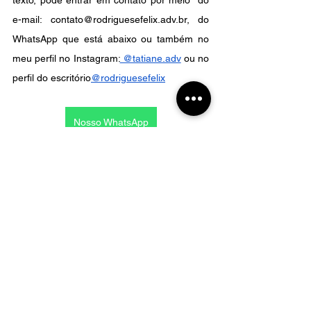
texto, pode entrar em contato por meio  do 
e-mail: contato@rodriguesefelix.adv.br, do 
WhatsApp que está abaixo ou também no 
meu perfil no Instagram:
 @tatiane.adv
 ou no 
perfil do escritório
@rodriguesefelix
Nosso WhatsApp
* Respondemos mensagens no WhatsApp, 
e-mail e Instagram em dias úteis durante o 
horário comercial (das 9h às 17h). Não 
respondemos dúvidas que são orientações 
jurídicas ou que dependem da análise do 
caso sem a contratação de uma consulta.
Escrito por: