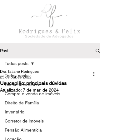
Post
Todos posts
Dra. Tatiane Rodrigues
Todos posts
25 de out. de 2022
Usucapião: principais dúvidas
Direito Imobiliário
Atualizado:
7 de mar. de 2024
Compra e venda de imóveis
Direito de Família
Inventário
Corretor de imóveis
Pensão Alimentícia
Locação