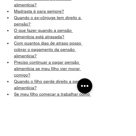
alimentícia?
Madrasta é para sempre?
Quando o ex-cônjuge tem direito a 
pensão?
O que fazer quando a pensão 
alimentícia está atrasada?
Com quantos dias de atraso posso 
cobrar o pagamento da pensão 
alimentícia?
Preciso continuar a pagar pensão 
alimentícia se meu filho vier morar 
comigo?
Quando o filho perde direito a pensão 
alimentícia?
Se meu filho começar a trabalhar como 
jovem aprendiz ou estagiário, posso 
parar de pagar pensão?
Q
uais despesas que entram no cálculo 
da pensão alimentícia?