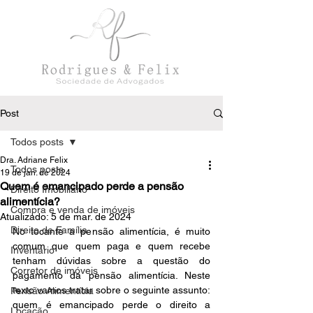
Post
Todos posts
Dra. Adriane Felix
Todos posts
19 de jan. de 2024
Quem é emancipado perde a pensão
Direito Imobiliário
alimentícia?
Compra e venda de imóveis
Atualizado:
5 de mar. de 2024
Direito de Família
No tocante a pensão alimentícia, é muito 
comum que quem paga e quem recebe 
Inventário
tenham dúvidas sobre a questão do 
Corretor de imóveis
pagamento da pensão alimentícia. Neste 
texto vamos tratar sobre o seguinte assunto: 
Pensão Alimentícia
quem é emancipado perde o direito a 
Locação