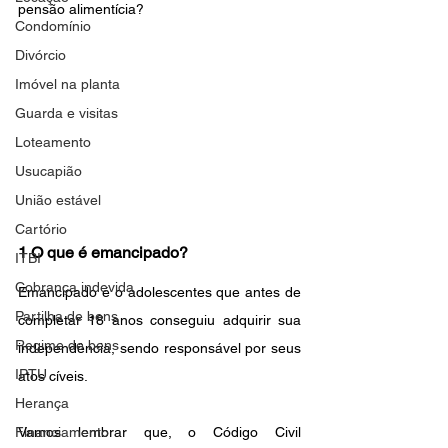
pensão alimentícia?
Condomínio
Divórcio
Imóvel na planta
Guarda e visitas
Loteamento
Usucapião
União estável
Cartório
1 O que é emancipado?
ITBI
Cobrança indevida
Emancipado é o adolescentes que antes de 
Partilha de bens
completar 18 anos conseguiu adquirir sua 
Regime de bens
independência, sendo responsável por seus 
IPTU
atos cíveis.
Herança
Financiamento
Vamos lembrar que, o Código Civil 