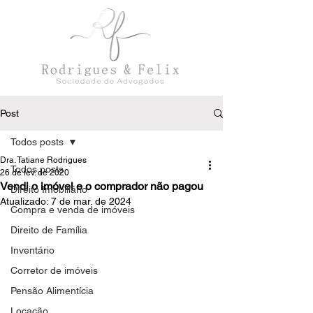
Post
Todos posts
Dra. Tatiane Rodrigues
Todos posts
26 de fev. de 2020
Vendi o imóvel e o comprador não pagou
Direito Imobiliário
Atualizado:
7 de mar. de 2024
Compra e venda de imóveis
Direito de Família
Inventário
Corretor de imóveis
Pensão Alimentícia
Locação