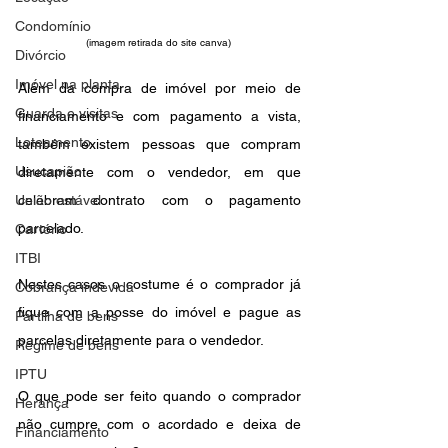
Condomínio
(imagem retirada do site canva) 
Divórcio
Imóvel na planta
Além da compra de imóvel por meio de 
Guarda e visitas
financiamento e com pagamento a vista, 
Loteamento
também existem pessoas que compram 
Usucapião
diretamente com o vendedor, em que 
União estável
celebram contrato com o pagamento 
parcelado.
Cartório
ITBI
Nestes casos o costume é o comprador já 
Cobrança indevida
fique com a posse do imóvel e pague as 
Partilha de bens
parcelas diretamente para o vendedor.
Regime de bens
IPTU
O que pode ser feito quando o comprador 
Herança
não cumpre com o acordado e deixa de 
Financiamento