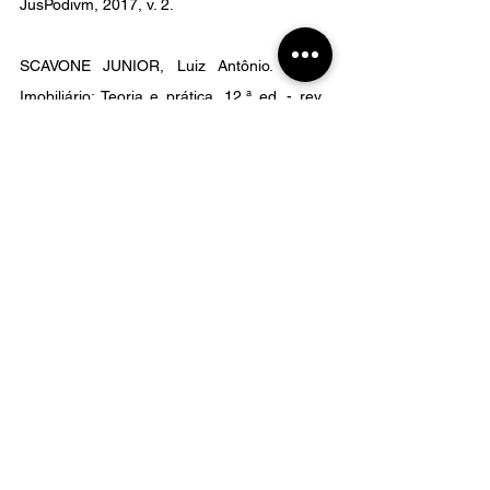
JusPodivm, 2017, v. 2.
SCAVONE JUNIOR, Luiz Antônio. Direito 
Imobiliário: Teoria e prática. 12.ª ed. - rev., 
atual. e ampl. Rio de Janeiro. Ed. Forense, 
2017.
Se este texto te ajudou, não se esqueça de 
deixar nos comentários o que achou e de 
compartilhar com seus amigos, isso é muito 
importante para nós!
E se você ficou com alguma dúvida sobre o 
assunto, pode entrar em contato por meio 
do e-mail: contato@rodriguesefelix.adv.br, 
do WhatsApp que está abaixo ou também 