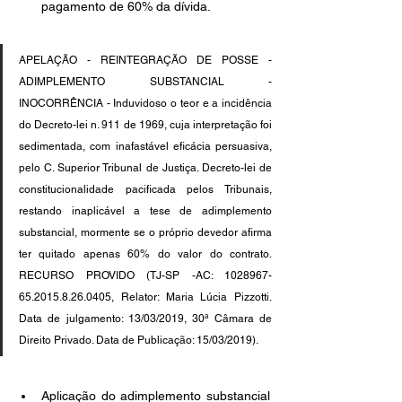
pagamento de 60% da dívida.
APELAÇÃO - REINTEGRAÇÃO DE POSSE - 
ADIMPLEMENTO SUBSTANCIAL - 
INOCORRÊNCIA - Induvidoso o teor e a incidência 
do Decreto-lei n. 911 de 1969, cuja interpretação foi 
sedimentada, com inafastável eficácia persuasiva, 
pelo C. Superior Tribunal de Justiça. Decreto-lei de 
constitucionalidade pacificada pelos Tribunais, 
restando inaplicável a tese de adimplemento 
substancial, mormente se o próprio devedor afirma 
ter quitado apenas 60% do valor do contrato. 
RECURSO PROVIDO (TJ-SP -AC: 1028967-
65.2015.8.26.0405, Relator: Maria Lúcia Pizzotti. 
Data de julgamento: 13/03/2019, 30ª Câmara de 
Direito Privado. Data de Publicação: 15/03/2019).
Aplicação do adimplemento substancial 