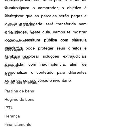
Condomínio
quanto para o comprador, o objetivo é 
Divórcio
assegurar que as parcelas serão pagas e 
que a propriedade será transferida sem 
Imóvel na planta
dificuldades. Neste guia, vamos te mostrar 
Guarda e visitas
como a 
escritura pública com cláusula 
Loteamento
resolutiva
 pode proteger seus direitos e 
Usucapião
também explorar soluções extrajudiciais 
União estável
para lidar com inadimplência, além de 
Cartório
personalizar o conteúdo para diferentes 
ITBI
cenários, como divórcio e inventário.
Cobrança indevida
Partilha de bens
Regime de bens
IPTU
Herança
Financiamento