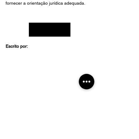
fornecer a orientação jurídica adequada.
Preciso de ajuda!
Escrito por:
Outros textos que podem ser do seu 
interesse:
Cuidados essenciais na compra de um 