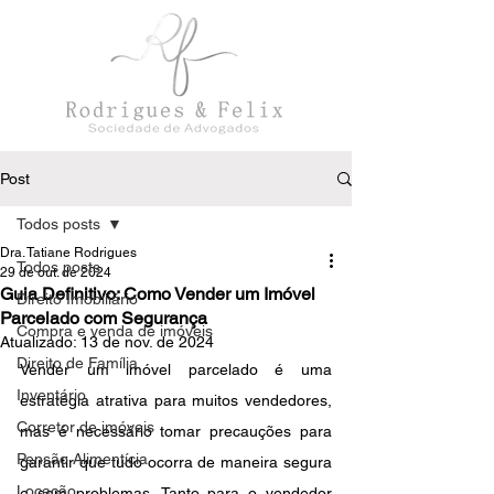
Post
Todos posts
Dra. Tatiane Rodrigues
Todos posts
29 de out. de 2024
Guia Definitivo: Como Vender um Imóvel
Direito Imobiliário
Parcelado com Segurança
Compra e venda de imóveis
Atualizado:
13 de nov. de 2024
Direito de Família
Vender um imóvel parcelado é uma 
Inventário
estratégia atrativa para muitos vendedores, 
Corretor de imóveis
mas é necessário tomar precauções para 
Pensão Alimentícia
garantir que tudo ocorra de maneira segura 
Locação
e sem problemas. Tanto para o vendedor 