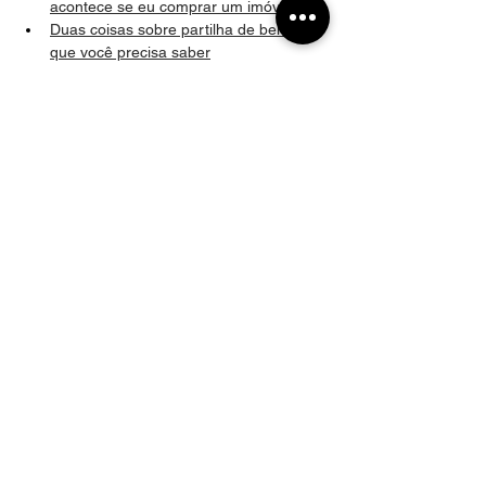
acontece se eu comprar um imóvel?
Duas coisas sobre partilha de bens 
que você precisa saber
Quando o marido tem uma empresa eu 
tenho direito?
Aluguel recebido durante o casamento 
entra na partilha de bens no divórcio?
No divórcio tem que ser dividido tudo 
mesmo se não houve ajuda com nada 
durante o casamento?
No divórcio o FGTS tem que ser 
dividido?
Como fazer união estável com 
separação total de bens?
Ganhei na mega sena, tenho que 
dividir?
Onde deve ser registrado o pacto 
antenupcial?
Qual o regime de bens na união 
estável?
Regime de Bens
É possível o casal optar por um regime 