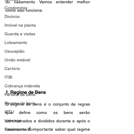
do casamento. Vamos entender melhor 
Condomínio
como isso funciona.
Divórcio
Imóvel na planta
Guarda e visitas
Loteamento
Usucapião
União estável
Cartório
ITBI
Cobrança indevida
1. Regime de Bens
Partilha de bens
Regime de bens
O regime de bens é o conjunto de regras 
IPTU
que define como os bens serão 
Herança
administrados e divididos durante e após o 
Financiamento
casamento. É importante saber qual regime 