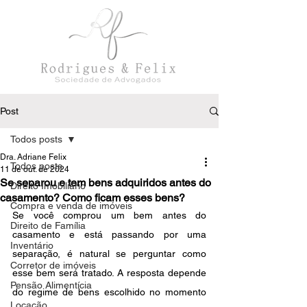
Post
Todos posts
Dra. Adriane Felix
Todos posts
11 de out. de 2024
Se separou e tem bens adquiridos antes do
Direito Imobiliário
casamento? Como ficam esses bens?
Compra e venda de imóveis
Se você comprou um bem antes do 
Direito de Família
casamento e está passando por uma 
Inventário
separação, é natural se perguntar como 
Corretor de imóveis
esse bem será tratado. A resposta depende 
Pensão Alimentícia
do regime de bens escolhido no momento 
Locação