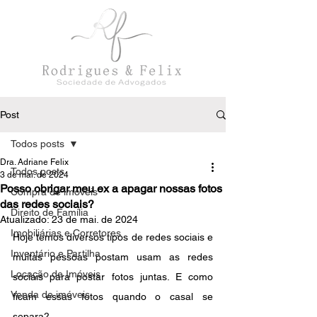
Post
Todos posts
Dra. Adriane Felix
Todos posts
3 de mai. de 2024
Posso obrigar meu ex a apagar nossas fotos
Compra de imóveis
das redes sociais?
Direito de Família
Atualizado:
23 de mai. de 2024
Imobiliárias e Corretores
Hoje temos diversos tipos de redes sociais e 
Inventário e Partilha
muitas pessoas postam usam as redes 
Locação de Imóveis
sociais para postar fotos juntas. E como 
Venda de imóveis
ficam essas fotos quando o casal se 
separa?