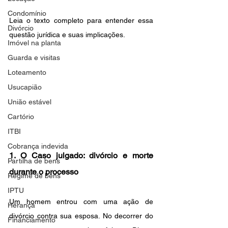
Condomínio
Leia o texto completo para entender essa 
Divórcio
questão jurídica e suas implicações.
Imóvel na planta
Guarda e visitas
Loteamento
Usucapião
União estável
Cartório
ITBI
Cobrança indevida
1. O Caso julgado: divórcio e morte 
Partilha de bens
durante o processo
Regime de bens
IPTU
Um homem entrou com uma ação de 
Herança
divórcio contra sua esposa. No decorrer do 
Financiamento