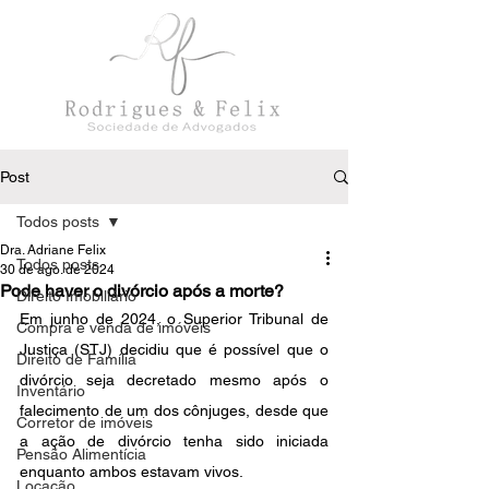
Post
Todos posts
Dra. Adriane Felix
Todos posts
30 de ago. de 2024
Pode haver o divórcio após a morte?
Direito Imobiliário
Em junho de 2024, o Superior Tribunal de 
Compra e venda de imóveis
Justiça (STJ) decidiu que é possível que o 
Direito de Família
divórcio seja decretado mesmo após o 
Inventário
falecimento de um dos cônjuges, desde que 
Corretor de imóveis
a ação de divórcio tenha sido iniciada 
Pensão Alimentícia
enquanto ambos estavam vivos.
Locação