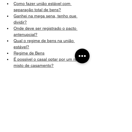
Como fazer união estável com 
separação total de bens?
Ganhei na mega sena, tenho que 
dividir?
Onde deve ser registrado o pacto 
antenupcial?
Qual o regime de bens na união 
estável?
Regime de Bens
É possível o casal optar por um regime 
misto de casamento?
Um imóvel comprado antes do 
casamento, mas que a escritura e 
registro foi feito durante o casamento 
entra na partilha em caso de divórcio?
Direito de Família
Divórcio