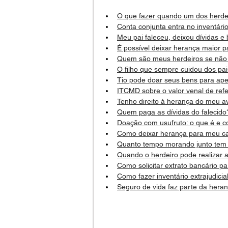
O que fazer quando um dos herd
Conta conjunta entra no inventári
Meu pai faleceu, deixou dívidas e 
É possível deixar herança maior p
Quem são meus herdeiros se não 
O filho que sempre cuidou dos pa
Tio pode doar seus bens para ap
ITCMD sobre o valor venal de ref
Tenho direito à herança do meu a
Quem paga as dívidas do falecido
Doação com usufruto: o que é e c
Como deixar herança para meu c
Quanto tempo morando junto tem 
Quando o herdeiro pode realizar a
Como solicitar extrato bancário pa
Como fazer inventário extrajudicia
Seguro de vida faz parte da hera