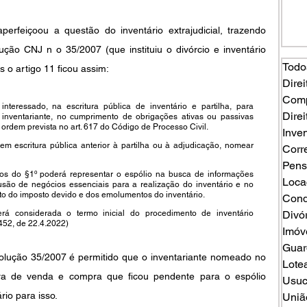
feiçoou a questão do inventário extrajudicial, trazendo 
ção CNJ n o 35/2007 (que instituiu o divórcio e inventário 
Todo
s o artigo 11 ficou assim:
Direi
Comp
nteressado, na escritura pública de inventário e partilha, para 
Direi
inventariante, no cumprimento de obrigações ativas ou passivas 
rdem prevista no art. 617 do Código de Processo Civil. 
Inven
m escritura pública anterior à partilha ou à adjudicação, nomear 
Corr
Pens
os do §1º poderá representar o espólio na busca de informações 
Loca
usão de negócios essenciais para a realização do inventário e no 
o do imposto devido e dos emolumentos do inventário. 
Cond
á considerada o termo inicial do procedimento de inventário 
Divó
 452, de 22.4.2022)
Imóv
Guard
lução 35/2007 é permitido que o inventariante nomeado no 
Lote
itura de venda e compra que ficou pendente para o espólio 
Usuc
rio para isso.
Uniã