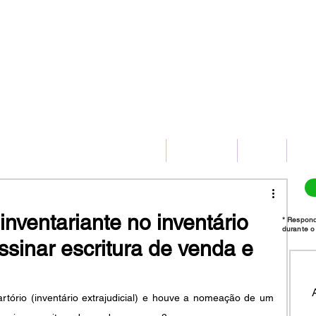
(11) 2775-8172
HOME
SERVIÇOS
BLOG
CO
nventariante no inventário
* Respon
durante o 
assinar escritura de venda e
artório (inventário extrajudicial) e houve a nomeação de um 