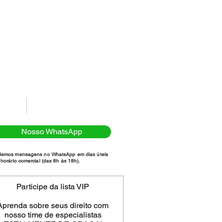
(11)98111-7185
NTATO
POLÍTICA DE PRIVACIDADE
Nosso WhatsApp
demos mensagens no WhatsApp em dias úteis
horário comercial (das 8h às 18h).
Participe da lista VIP
Aprenda sobre seus direito com
nosso time de especialistas