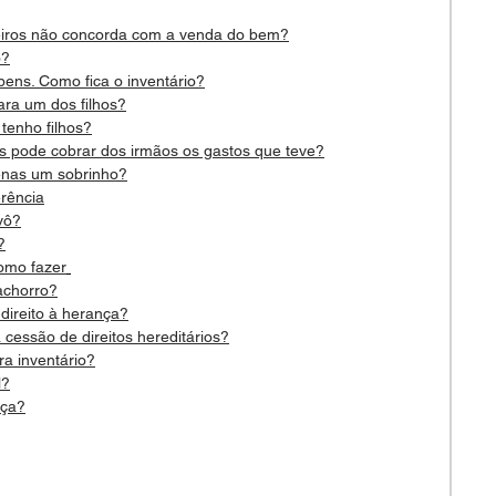
eiros não concorda com a venda do bem?
o?
bens. Como fica o inventário?
ara um dos filhos?
tenho filhos?
is pode cobrar dos irmãos os gastos que teve?
enas um sobrinho?
erência
vô?
?
omo fazer
achorro?
direito à herança?
 cessão de direitos hereditários?
ra inventário?
l?
nça?