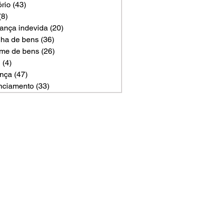
ório
(43)
43 posts
(8)
8 posts
ança indevida
(20)
20 posts
ilha de bens
(36)
36 posts
me de bens
(26)
26 posts
U
(4)
4 posts
nça
(47)
47 posts
nciamento
(33)
33 posts