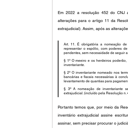
Em 2022 a resolução 452 do CNJ aper
alterações para o artigo 11 da Resolu
extrajudicial). Assim, após as alteraçõe
Art. 11. É obrigatória a nomeação de i
representar o espólio, com poderes de 
pendentes, sem necessidade de seguir a o
§ 1º O meeiro e os herdeiros poderão, e
inventariante. 
§ 2º O inventariante nomeado nos term
bancárias e fiscais necessárias à concl
levantamento de quantias para pagament
§ 3º A nomeação de inventariante ser
extrajudicial. (incluído pela Resolução n.
Portanto temos que, por meio da Reso
inventário extrajudicial assine escr
assinar, sem precisar procurar o judiciá