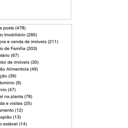
s posts
(478)
478 posts
to Imobiliário
(285)
285 posts
ra e venda de imóveis
(211)
211 posts
to de Família
(203)
203 posts
tário
(67)
67 posts
etor de imóveis
(30)
30 posts
ão Alimentícia
(49)
49 posts
ção
(39)
39 posts
omínio
(9)
9 posts
rcio
(47)
47 posts
el na planta
(78)
78 posts
a e visitas
(25)
25 posts
amento
(12)
12 posts
apião
(13)
13 posts
o estável
(14)
14 posts