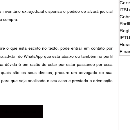
Cart
ITBI
nventário extrajudicial dispensa o pedido de alvará judicial 
Cobr
 e compra.
Part
Regi
IPT
Hera
e o que está escrito no texto
,
pode entrar em contato por 
Fina
ix.adv.br
, do WhatsApp que está abaixo ou também no perfil 
ua dúvida é em razão de estar por estar passando por essa 
 quais são os seus direitos, procure um advogado de sua 
 para que seja analisado o seu caso e prestada a orientação 
Fale com o escritório