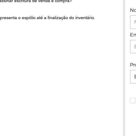
assinar escritura de venda e compra?
N
resenta o espólio até a finalização do inventário.
Em
Pr