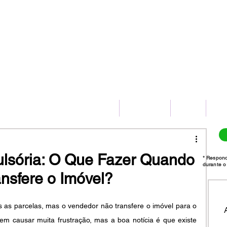
(11) 2775-8172
HOME
SERVIÇOS
BLOG
CO
lsória: O Que Fazer Quando
* Respon
durante o 
nsfere o Imóvel?
as parcelas, mas o vendedor não transfere o imóvel para o 
 causar muita frustração, mas a boa notícia é que existe 