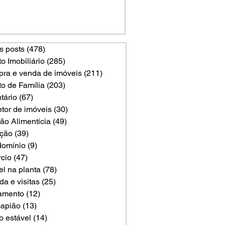
s posts
(478)
478 posts
to Imobiliário
(285)
285 posts
ra e venda de imóveis
(211)
211 posts
to de Família
(203)
203 posts
tário
(67)
67 posts
etor de imóveis
(30)
30 posts
ão Alimentícia
(49)
49 posts
ção
(39)
39 posts
omínio
(9)
9 posts
rcio
(47)
47 posts
el na planta
(78)
78 posts
a e visitas
(25)
25 posts
amento
(12)
12 posts
apião
(13)
13 posts
o estável
(14)
14 posts