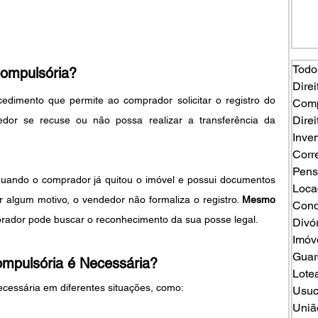
Todo
ompulsória?
Direi
dimento que permite ao comprador solicitar o registro do 
Comp
Direi
or se recuse ou não possa realizar a transferência da 
Inven
Corr
Pens
quando o comprador já quitou o imóvel e possui documentos 
Loca
algum motivo, o vendedor não formaliza o registro. 
Mesmo 
Cond
prador pode buscar o reconhecimento da sua posse legal.
Divó
Imóv
Guard
mpulsória é Necessária?
Lote
cessária em diferentes situações, como:
Usuc
Uniã