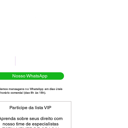
(11)98111-7185
NTATO
POLÍTICA DE PRIVACIDADE
Nosso WhatsApp
demos mensagens no WhatsApp em dias úteis
horário comercial (das 8h às 18h).
Participe da lista VIP
Aprenda sobre seus direito com
nosso time de especialistas