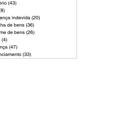
ório
(43)
43 posts
(8)
8 posts
ança indevida
(20)
20 posts
ilha de bens
(36)
36 posts
me de bens
(26)
26 posts
U
(4)
4 posts
nça
(47)
47 posts
nciamento
(33)
33 posts