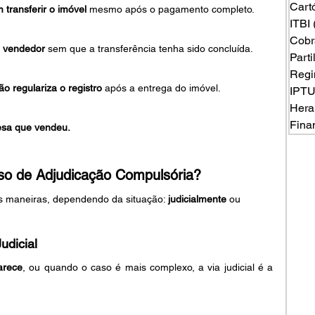
Cart
 transferir o imóvel
 mesmo após o pagamento completo.
ITBI
Cobr
o vendedor
 sem que a transferência tenha sido concluída.
Part
Regi
o regulariza o registro
 após a entrega do imóvel.
IPT
Hera
Fina
esa que vendeu.
so de Adjudicação Compulsória?
s maneiras, dependendo da situação: 
judicialmente
 ou 
udicial
arece
, ou quando o caso é mais complexo, a via judicial é a 