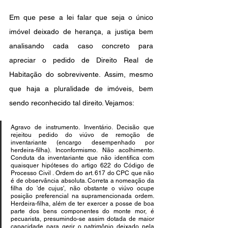
Em que pese a lei falar que seja o único 
imóvel deixado de herança, a justiça bem 
analisando cada caso concreto para 
apreciar o pedido de Direito Real de 
Habitação do sobrevivente. Assim, mesmo 
que haja a pluralidade de imóveis, bem 
sendo reconhecido tal direito. Vejamos:
Agravo de instrumento. Inventário. Decisão que 
rejeitou pedido do viúvo de remoção de 
inventariante (encargo desempenhado por 
herdeira-filha). Inconformismo. Não acolhimento. 
Conduta da inventariante que não identifica com 
quaisquer hipóteses do artigo 622 do Código de 
Processo Civil . Ordem do art. 617 do CPC que não 
é de observância absoluta. Correta a nomeação da 
filha do 'de cujus', não obstante o viúvo ocupe 
posição preferencial na supramencionada ordem. 
Herdeira-filha, além de ter exercer a posse de boa 
parte dos bens componentes do monte mor, é 
pecuarista, presumindo-se assim dotada de maior 
capacidade para gerir o patrimônio deixado pela 