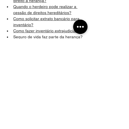
direito à herança?
Quando o herdeiro pode realizar a 
cessão de direitos hereditários?
Como solicitar extrato bancário para 
inventário?
Como fazer inventário extrajudicial?
Seguro de vida faz parte da herança?
Direito de Família
Inventário
Herança
Comentários
Escreva um comentário