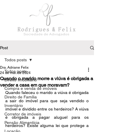
Post
Todos posts
Dra. Adriane Felix
Todos posts
24 de mai. de 2024
Quando o marido morre a viúva é obrigada a
Direito Imobiliário
vender a casa em que moravam?
Compra e venda de imóveis
Quando faleceu o marido a viúva é obrigada 
Direito de Família
a sair do imóvel para que seja vendido o 
Inventário
imóvel e dividido entre os herdeiros? A viúva 
Corretor de imóveis
é obrigada a pagar aluguel para os 
Pensão Alimentícia
herdeiros? Existe alguma lei que protege a 
Locação