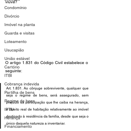
viúva?
Condomínio
Divórcio
Imóvel na planta
Guarda e visitas
Loteamento
Usucapião
União estável
O artigo 1.831 do Código Civil estabelece o 
Cartório
seguinte:
ITBI
Cobrança indevida
Art. 1.831. Ao cônjuge sobrevivente, qualquer que 
Partilha de bens
seja o regime de bens, será assegurado, sem 
Regime de bens
prejuízo da participação que lhe caiba na herança, 
IPTU
o direito real de habitação relativamente ao imóvel 
destinado à residência da família, desde que seja o 
Herança
único daquela natureza a inventariar.
Financiamento