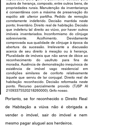
autora de herança, composto, entre outros bens, de 
propriedades rurais. Manutenção da inventariança 
é consentânea com a máxima de preservação do 
espólio até ulterior partilha. Pedido de remoção 
corretamente indeferido. Decisão mantida neste 
ponto; Inventário. Direito real de habitação. Decisão 
que indeferiu tal direito ao viúvo, por haver outros 
imóveis inventariados. Inconformismo do cônjuge 
sobrevivente. Acolhimento. Devidamente 
comprovada sua qualidade de cônjuge à época da 
abertura da sucessão. Irrelevante a discussão 
acerca de seu direito à meação ou à herança. 
Pluralidade de imóveis que não serve de óbice ao 
reconhecimento do usufruto para fins de 
moradia. Ausência de demonstração inequívoca de 
existência de imóvel vago residencial em 
condições similares de conforto relativamente 
àquele que serviu de lar conjugal. Direito real de 
habitação reconhecido. Decisão reformada neste 
ponto. Recurso parcialmente provido (TJSP AI 
21093375520218260000). Grifo nosso.
Portanto, se for reconhecido o Direito Real 
de Habitação a viúva não é obrigada a 
vender o imóvel, sair do imóvel e nem 
mesmo pagar aluguel aos herdeiros.