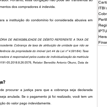
Cart
mentos dos compradores é indevida.
ITBI
Cobr
Part
ara a instituição do condomínio foi considerada abusiva em 
Regi
IPT
Hera
IA DE INEXIGIBILIDADE DE DÉBITO REFERENTE A TAXA DE 
Fina
edente. Cobrança de taxa de atribuição de unidade que não se 
erência da propriedade do imóvel (art. 44 da Lei nº 4.591/64). Taxa 
radora é responsável pelos custos de individualização da matrícula 
191-05.2018.8.26.0576, Relator: Benedito Antonio Okuno, Data de 
ga?
e procurar a justiça para que a cobrança seja declarada 
seja anulada. Se o pagamento já foi realizado, você tem um 
tuição do valor pago indevidamente.