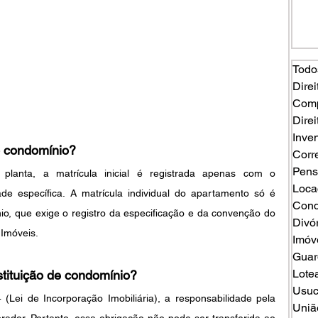
Todo
Direi
Comp
Direi
Inven
o condomínio?
Corr
Pens
anta, a matrícula inicial é registrada apenas com o 
Loca
 específica. A matrícula individual do apartamento só é 
Cond
io, que exige o registro da especificação e da convenção do 
Divó
 Imóveis.
Imóv
Guard
Lote
tituição de condomínio?
Usuc
(Lei de Incorporação Imobiliária), a responsabilidade pela 
Uniã
rador. Portanto, essa obrigação não pode ser transferida ao 