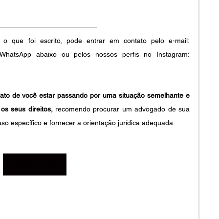
Se você tiver alguma dúvida sobre o que foi escrito, pode entrar em contato pelo e-mail: 
, pelo WhatsApp abaixo ou pelos nossos perfis no Instagram: 
fato de você estar passando por uma situação semelhante e 
os seus direitos,
 recomendo procurar um advogado de sua 
aso específico e fornecer a orientação jurídica adequada.
Preciso de ajuda