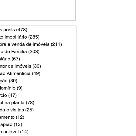
s posts
(478)
478 posts
to Imobiliário
(285)
285 posts
ra e venda de imóveis
(211)
211 posts
to de Família
(203)
203 posts
tário
(67)
67 posts
etor de imóveis
(30)
30 posts
ão Alimentícia
(49)
49 posts
ção
(39)
39 posts
omínio
(9)
9 posts
rcio
(47)
47 posts
el na planta
(78)
78 posts
a e visitas
(25)
25 posts
amento
(12)
12 posts
apião
(13)
13 posts
o estável
(14)
14 posts