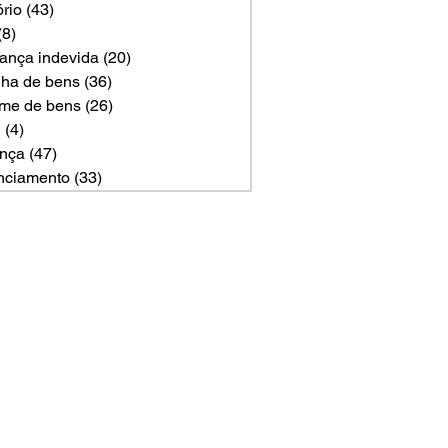
ório
(43)
43 posts
(8)
8 posts
ança indevida
(20)
20 posts
ilha de bens
(36)
36 posts
me de bens
(26)
26 posts
U
(4)
4 posts
nça
(47)
47 posts
nciamento
(33)
33 posts