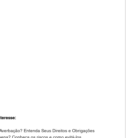
teresse:
 Averbação? Entenda Seus Direitos e Obrigações
pena? Conheça os riscos e como evitá-los