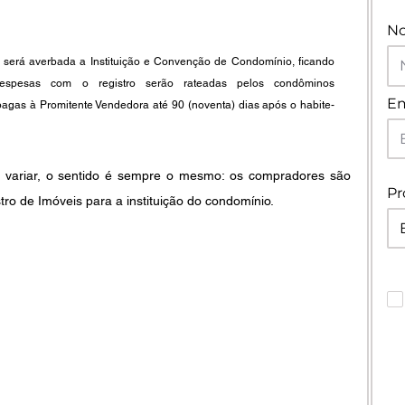
N
 será averbada a Instituição e Convenção de Condomínio, ficando 
spesas com o registro serão rateadas pelos condôminos 
Em
pagas à Promitente Vendedora até 90 (noventa) dias após o habite-
 variar, o sentido é sempre o mesmo: os compradores são 
Pr
o de Imóveis para a instituição do condomínio.