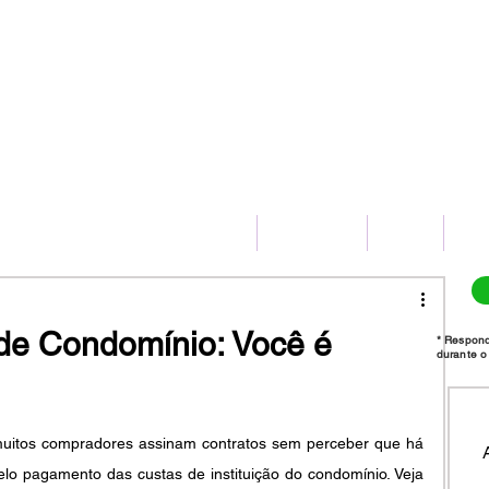
(11) 2775-8172
HOME
SERVIÇOS
BLOG
CO
 de Condomínio: Você é
* Respon
durante o 
uitos compradores assinam contratos sem perceber que há 
lo pagamento das custas de instituição do condomínio. Veja 