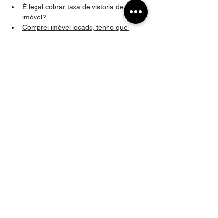
É legal cobrar taxa de vistoria de 
imóvel?
Comprei imóvel locado, tenho que 
pagar multa para o inquilino?
É obrigatório contrato de locação 
residencial ter o prazo de 30 meses?
De quem é a responsabilidade de 
retirar o nome do inquilino das contas 
de consumo no fim da locação?
Locador pode cobrar taxa 
extraordinária do condomínio?
De quem é a responsabilidade de obter 
o AVCB: locador ou locatário?
Quantos dias a imobiliária tem para 
devolver a caução?
Como fica a situação do locatário que é 
transferido pelo seu empregador em 
razão do seu trabalho?
Inquilino pode ter nome protestado ou 
negativado?
Pode ser feita permuta do imóvel sem 