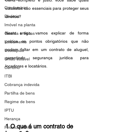
claro, completo e justo. Você sabe quais 
Condomínio
cláusulas são essenciais para proteger seus 
Divórcio
direitos?
Imóvel na planta
Neste artigo, vamos explicar de forma 
Guarda e visitas
prática os pontos obrigatórios que não 
Loteamento
podem faltar em um contrato de aluguel, 
Usucapião
garantindo segurança jurídica para 
União estável
locadores e locatários.
Cartório
ITBI
Cobrança indevida
Partilha de bens
Regime de bens
IPTU
Herança
1 O que é um contrato de 
Financiamento