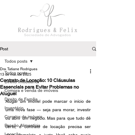
Post
Todos posts
Dra. Tatiane Rodrigues
Todos posts
13 de mai. de 2025
Contrato de Locação: 10 Cláusulas
Direito Imobiliário
Essenciais para Evitar Problemas no
Compra e venda de imóveis
Aluguel
Direito de Família
Alugar um imóvel pode marcar o início de 
Inventário
uma nova fase — seja para morar, investir 
Corretor de imóveis
ou abrir um negócio. Mas para que tudo dê 
Pensão Alimentícia
certo, o contrato de locação precisa ser 
Locação