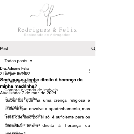
Post
Todos posts
Dra. Adriane Felix
Todos posts
21 de jan. de 2022
Será que eu tenho direito à herança da
Direito Imobiliário
minha madrinha?
Compra e venda de imóveis
Atualizado:
7 de mar. de 2024
Direito de Família
Sabemos que há uma crença religiosa e 
Inventário
cultural que envolve o apadrinhamento, mas 
Corretor de imóveis
será que isso por si só, é suficiente para os 
Pensão Alimentícia
afilhados terem direito à herança da 
Locação
madrinha?