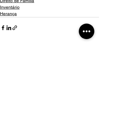
Direito de Família
Inventário
Herança
Comentários
Escreva um comentário
Nosso WhatsApp
Participe da lista VIP
Aprenda sobre seus direito com nosso time de
especialistas TOTALMENTE DE GRAÇA!