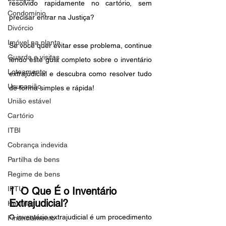
resolvido rapidamente no cartório, sem 
Condomínio
precisar entrar na Justiça?
Divórcio
Imóvel na planta
Se você quer evitar esse problema, continue 
Guarda e visitas
lendo este guia completo sobre o inventário 
Loteamento
extrajudicial e descubra como resolver tudo 
Usucapião
de forma simples e rápida!
União estável
Cartório
ITBI
Cobrança indevida
Partilha de bens
Regime de bens
IPTU
1  O Que É o Inventário 
Extrajudicial?
Herança
O inventário extrajudicial é um procedimento 
Financiamento