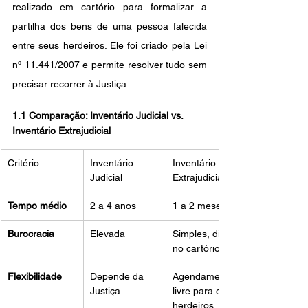
realizado em cartório para formalizar a 
partilha dos bens de uma pessoa falecida 
entre seus herdeiros. Ele foi criado pela Lei 
nº 11.441/2007 e permite resolver tudo sem 
precisar recorrer à Justiça.
1.1 
Comparação: Inventário Judicial vs. 
Inventário Extrajudicial
Critério
Inventário 
Inventário 
Judicial
Extrajudicial
Tempo médio
2 a 4 anos
1 a 2 meses
Burocracia
Elevada 
Simples, direto 
no cartório
Flexibilidade
Depende da 
Agendamento 
Justiça
livre para os 
herdeiros