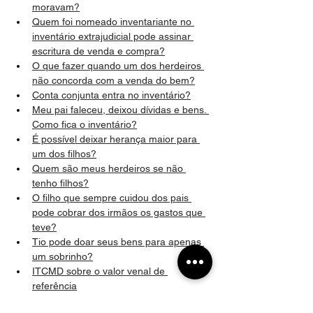
moravam?
Quem foi nomeado inventariante no 
inventário extrajudicial pode assinar 
escritura de venda e compra?
O que fazer quando um dos herdeiros 
não concorda com a venda do bem?
Conta conjunta entra no inventário?
Meu pai faleceu, deixou dívidas e bens. 
Como fica o inventário?
É possível deixar herança maior para 
um dos filhos?
Quem são meus herdeiros se não 
tenho filhos?
O filho que sempre cuidou dos pais 
pode cobrar dos irmãos os gastos que 
teve?
Tio pode doar seus bens para apenas 
um sobrinho?
ITCMD sobre o valor venal de 
referência
Tenho direito à herança do meu avô?