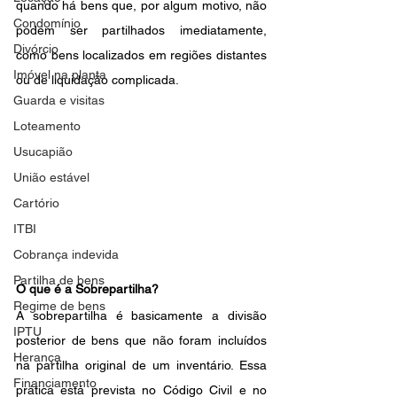
quando há bens que, por algum motivo, não 
Condomínio
podem ser partilhados imediatamente, 
Divórcio
como bens localizados em regiões distantes 
Imóvel na planta
ou de liquidação complicada.
Guarda e visitas
Loteamento
Usucapião
União estável
Cartório
ITBI
Cobrança indevida
Partilha de bens
O que é a Sobrepartilha?
Regime de bens
A sobrepartilha é basicamente a divisão 
IPTU
posterior de bens que não foram incluídos 
Herança
na partilha original de um inventário. Essa 
Financiamento
prática está prevista no Código Civil e no 