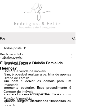
Post
Todos posts
Dra. Adriane Felix
Todos posts
1 de nov. de 2024
É Possível Fazer a Divisão Parcial da
Direito Imobiliário
Herança?
Compra e venda de imóveis
Sim, é possível realizar a partilha de apenas 
Direito de Família
um bem e deixar os demais para um 
Inventário
momento posterior. Esse procedimento é 
Corretor de imóveis
conhecido como 
sobrepartilha
. Ele é comum 
Pensão Alimentícia
quando surgem dificuldades financeiras ou 
Locação