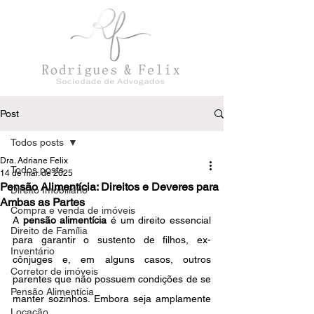
Post
Todos posts
Dra. Adriane Felix
Todos posts
14 de mar. de 2025
Pensão Alimentícia: Direitos e Deveres para
Direito Imobiliário
Ambas as Partes
Compra e venda de imóveis
A 
pensão alimentícia
 é um direito essencial 
Direito de Família
para garantir o sustento de filhos, ex-
Inventário
cônjuges e, em alguns casos, outros 
Corretor de imóveis
parentes que não possuem condições de se 
Pensão Alimentícia
manter sozinhos. Embora seja amplamente 
Locação