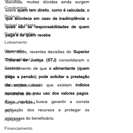
discutida, muitas dúvidas ainda surgem 
Condomínio
sobre 
quem tem direito
, 
como é calculada
, 
o 
Divórcio
que acontece em caso de inadimplência
 e 
Imóvel na planta
quais são as responsabilidades de quem 
Guarda e visitas
paga e de quem recebe
.
Loteamento
Usucapião
Além disso, recentes decisões do 
Superior 
União estável
Tribunal de Justiça (STJ)
 consolidaram o 
Cartório
entendimento de que 
o alimentante (quem 
ITBI
paga a pensão) pode solicitar a prestação 
de contas
, desde que existam 
indícios 
Cobrança indevida
concretos de mau uso dos valores pagos
. 
Partilha de bens
Essa medida busca garantir a correta 
Regime de bens
aplicação dos recursos e proteger os 
IPTU
interesses do beneficiário.
Herança
Financiamento