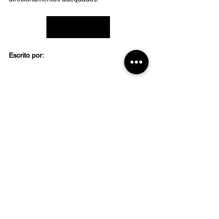
Preciso de ajuda
Escrito por:
Outros textos que podem ser do seu 
interesse:
O que é pensão alimentícia e quem 
tem o dever de pagar?
Pensão alimentícia pode entrar como 
renda no financiamento imobiliário?