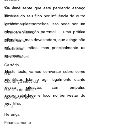
Condomínio
Se você sente que está perdendo espaço 
Divórcio
na vida do seu filho por influência do outro 
Imóvel na planta
genitor ou de terceiros, isso pode ser um 
sinal de alienação parental — uma prática 
Guarda e visitas
silenciosa, mas devastadora, que atinge não 
Loteamento
só pais e mães, mas principalmente as 
Usucapião
crianças.
União estável
Cartório
Neste texto, vamos conversar sobre como 
ITBI
identificar, lidar e agir legalmente diante 
Cobrança indevida
dessa situação, com empatia, 
Partilha de bens
responsabilidade e foco no bem-estar do 
Regime de bens
seu filho.
IPTU
Herança
Financiamento