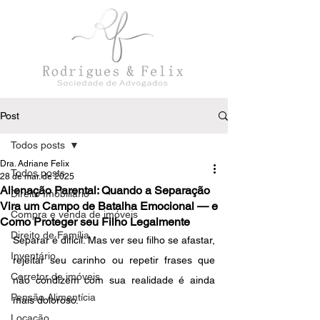
Post
Todos posts
Dra. Adriane Felix
Todos posts
28 de mar. de 2025
Alienação Parental: Quando a Separação
Direito Imobiliário
Vira um Campo de Batalha Emocional — e
Compra e venda de imóveis
Como Proteger seu Filho Legalmente
Direito de Família
Separar é difícil. Mas ver seu filho se afastar, 
Inventário
rejeitar seu carinho ou repetir frases que 
Corretor de imóveis
não condizem com sua realidade é ainda 
Pensão Alimentícia
mais doloroso.
Locação