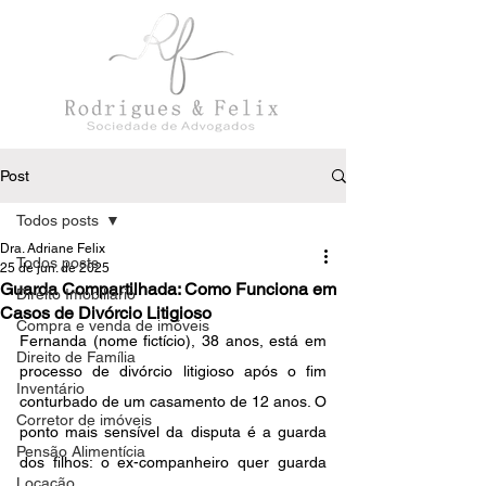
Post
Todos posts
Dra. Adriane Felix
Todos posts
25 de jun. de 2025
Guarda Compartilhada: Como Funciona em
Direito Imobiliário
Casos de Divórcio Litigioso
Compra e venda de imóveis
Fernanda (nome fictício), 38 anos, está em 
Direito de Família
processo de divórcio litigioso após o fim 
Inventário
conturbado de um casamento de 12 anos. O 
Corretor de imóveis
ponto mais sensível da disputa é a guarda 
Pensão Alimentícia
dos filhos: o ex-companheiro quer guarda 
Locação