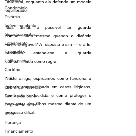
unilateral, enquanto ela defende um modelo 
Condomínio
equilibrado.
Divórcio
Imóvel na planta
Mas afinal: é possível ter guarda 
Guarda e visitas
compartilhada mesmo quando o divórcio 
Loteamento
não é amigável? A resposta é sim — e a lei 
Usucapião
brasileira estabelece a guarda 
União estável
compartilhada como regra.
Cartório
ITBI
Neste artigo, explicamos como funciona a 
guarda compartilhada em casos litigiosos, 
Cobrança indevida
como ela é decidida e como proteger o 
Partilha de bens
bem-estar dos filhos mesmo diante de um 
Regime de bens
processo difícil.
IPTU
Herança
Financiamento